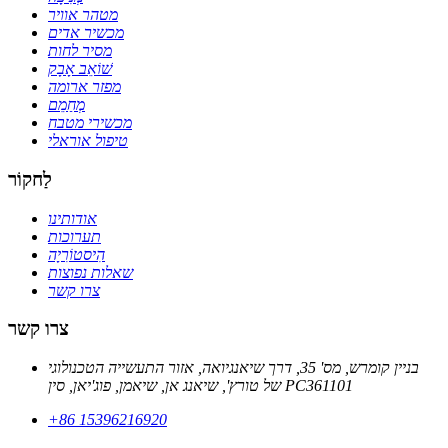
מטהר אוויר
מכשיר אדים
מסיר לחות
שׁוֹאֵב אָבָק
מפזר ארומה
מְחַמֵם
מכשירי מטבח
טיפול אוראלי
לַחקוֹר
אודותינו
תערוכות
הִיסטוֹרִיָה
שאלות נפוצות
צרו קשר
צרו קשר
בניין קומרש, מס' 35, דרך שיאנגיואה, אזור התעשייה הטכנולוגי
של טורץ', שיאנג אן, שיאמן, פוג'יאן, סין PC361101
+86 15396216920