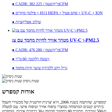
● CADR: 382 מ"ק/שעה / 225CFM
● פילטר מקדים + H13 HEPA + פחם פעיל + UV-C + ION
● שילוב אפליקציות
מטהר אוויר לחיות מחמד עם צג UV-C ו-PM2.5
● CADR: 476 מ"ק/שעה / 280CFM
● שטח רלוונטי: 60 מ"ר+
● גריל רחב ללכידת שיער חיות מחמד
שנות ניסיון
אודות קמפרש
קומפרש, שהוקמה בשנת 2006, היא יצרנית חדשנית של מכשירי חשמל
ביתיים קטנים המתמחה במוצרי טיפוח אוויר וטיפוח אישי. עם למעלה
מ-500 עובדים, מתוכם 80 במחקר ופיתוח ו-30 בבקרת איכות, קומפרש