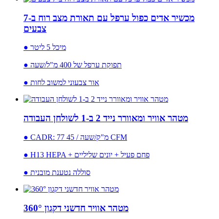
מכשיר אדים כפול ערפל עם תאורת מצב רוח ב-7
צבעים
● מיכל 5 ליטר
● תפוקת ערפל של 400 מ"ל/שעה
● אור צבעוני למשוב לחות
מטהר אוויר ומאוורר נייד 2 ב-1 לשולחן העבודה
● CADR: 77 מ"ק/שעה / 45 CFM
● H13 HEPA + פחם פעיל + יונים שליליים
● סוללה נטענת מובנית
מטהר אוויר חדשני דקגון 360°