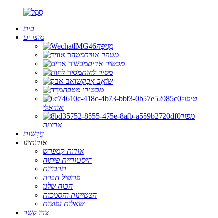
בַּיִת
מוצרים
מְנִיפָה
מטהר אוויר
מכשיר אדים
מסיר לחות
שׁוֹאֵב אָבָק
מכשירי מטבח
טיפול
אוראלי
מפזר
ארומה
חֲדָשׁוֹת
אודותינו
אודות קמפרש
היסטוריית פיתוח
תרבויות
פרופיל חברה
הכוח שלנו
הצטיינות והסמכות
שאלות נפוצות
צרו קשר