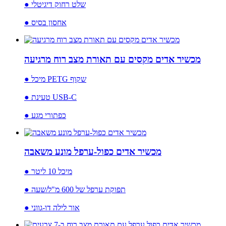
● שלט רחוק דיגיטלי
● אחסון בסיס
מכשיר אדים מקסים עם תאורת מצב רוח מרגיעה
● מיכל PETG שקוף
● טעינת USB-C
● כפתורי מגע
מכשיר אדים כפול-ערפל מונע משאבה
● מיכל 10 ליטר
● תפוקת ערפל של 600 מ"ל/שעה
● אור לילה דו-גווני