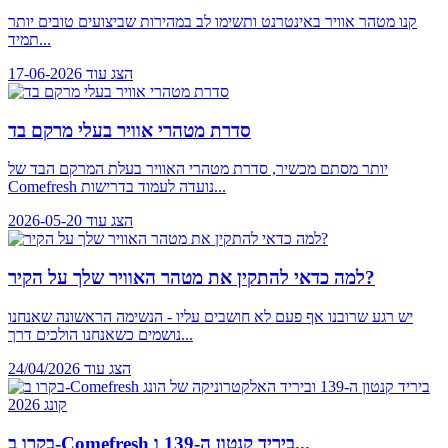
קנו מטהר אוויר באינטרנט ותשימו לב במהירות שביצועים טובים יותר
תמיד...
הצג עוד
17-06-2026
סדרת מטהרי אוויר בעלי מרקם בד
יותר מסתם מכשיר, סדרת מטהרי האוויר בעלת המרקם הבד של
Comefresh נועדה לעמוד בדרישות...
הצג עוד
2026-05-20
למה כדאי להתקין את מטהר האוויר שלך על הקיר?
יש רגע שרובנו אף פעם לא חושבים עליו - הנשימה הראשונה שאנחנו
נושמים כשאנחנו הולכים דרך...
הצג עוד
24/04/2026
בקרו ב-Comefresh ביריד קנטון ה-139 ו...