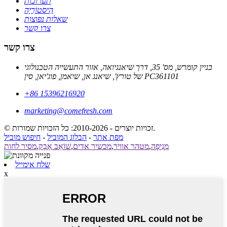
תערוכות
הִיסטוֹרִיָה
שאלות נפוצות
צרו קשר
צרו קשר
בניין קומרש, מס' 35, דרך שיאנגיואה, אזור התעשייה הטכנולוגי
של טורץ', שיאנג אן, שיאמן, פוג'יאן, סין PC361101
+86 15396216920
marketing@comefresh.com
© זכויות יוצרים - 2010-2026: כל הזכויות שמורות.
מפת אתר
-
הבלוג המוביל
-
חיפוש מוביל
מְנִיפָה
,
מטהר אוויר
,
מכשיר אדים
,
שׁוֹאֵב אָבָק
,
מסיר לחות
שלח אימייל
x