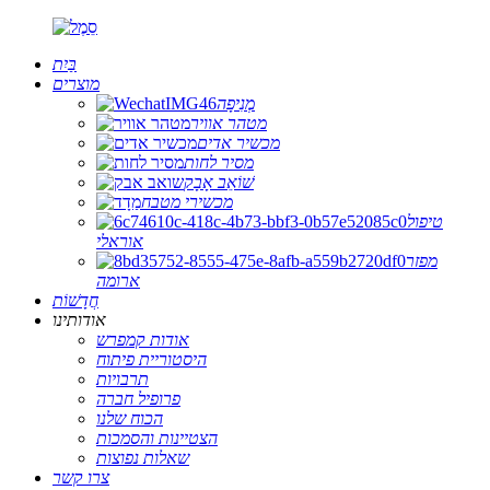
בַּיִת
מוצרים
מְנִיפָה
מטהר אוויר
מכשיר אדים
מסיר לחות
שׁוֹאֵב אָבָק
מכשירי מטבח
טיפול
אוראלי
מפזר
ארומה
חֲדָשׁוֹת
אודותינו
אודות קמפרש
היסטוריית פיתוח
תרבויות
פרופיל חברה
הכוח שלנו
הצטיינות והסמכות
שאלות נפוצות
צרו קשר