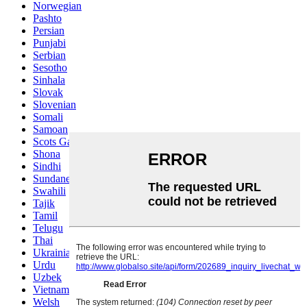
Norwegian
Pashto
Persian
Punjabi
Serbian
Sesotho
Sinhala
Slovak
Slovenian
Somali
Samoan
Scots Gaelic
Shona
Sindhi
Sundanese
Swahili
Tajik
Tamil
Telugu
Thai
Ukrainian
Urdu
Uzbek
Vietnamese
Welsh