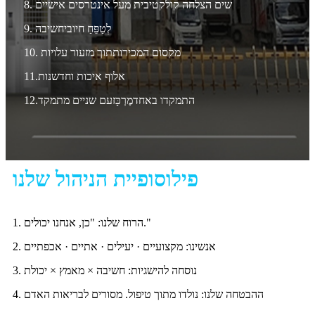
8. שים הצלחה קולקטיבית מעל אינטרסים אישיים
לְטַפֵּחַ
חיובי
חשיבה
9.
10. מקסום המכירות
תוך מזעור עלויות
אלוף איכות וחדשנות
11.
התמקדו באחד
מֶרְכָּז
עם שניים
מתמקד
12.
פילוסופיית הניהול שלנו
1. הרוח שלנו: "כן, אנחנו יכולים."
2. אנשינו: מקצועיים · יעילים · אתיים · אכפתיים
3. נוסחה להישגיות: חשיבה × מאמץ × יכולת
4. ההבטחה שלנו: נולדו מתוך טיפול. מסורים לבריאות האדם