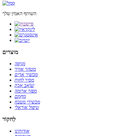
השותף האמין שלך
מוצרים
מְנִיפָה
מטהר אוויר
מכשיר אדים
מסיר לחות
שׁוֹאֵב אָבָק
מפזר ארומה
מְחַמֵם
מכשירי מטבח
טיפול אוראלי
לַחקוֹר
אודותינו