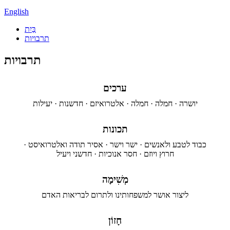
English
בַּיִת
תרבויות
תרבויות
ערכים
יושרה · חמלה · חמלה · אלטרואיזם · חדשנות · יעילות
תכונות
כבוד לטבע ולאנשים · ישר וישר · אסיר תודה ואלטרואיסט ·
חרוץ ויוזם · חסר אנוכיות · חדשני ויעיל
מְשִׁימָה
ליצור אושר למשפחותינו ולתרום לבריאות האדם
חָזוֹן