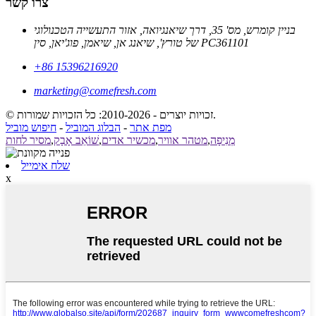
צרו קשר
בניין קומרש, מס' 35, דרך שיאנגיואה, אזור התעשייה הטכנולוגי
של טורץ', שיאנג אן, שיאמן, פוג'יאן, סין PC361101
+86 15396216920
marketing@comefresh.com
© זכויות יוצרים - 2010-2026: כל הזכויות שמורות.
מפת אתר
-
הבלוג המוביל
-
חיפוש מוביל
מְנִיפָה
,
מטהר אוויר
,
מכשיר אדים
,
שׁוֹאֵב אָבָק
,
מסיר לחות
שלח אימייל
x