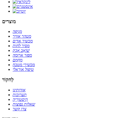
מוצרים
מְנִיפָה
מטהר אוויר
מכשיר אדים
מסיר לחות
שׁוֹאֵב אָבָק
מפזר ארומה
מְחַמֵם
מכשירי מטבח
טיפול אוראלי
לַחקוֹר
אודותינו
תערוכות
הִיסטוֹרִיָה
שאלות נפוצות
צרו קשר