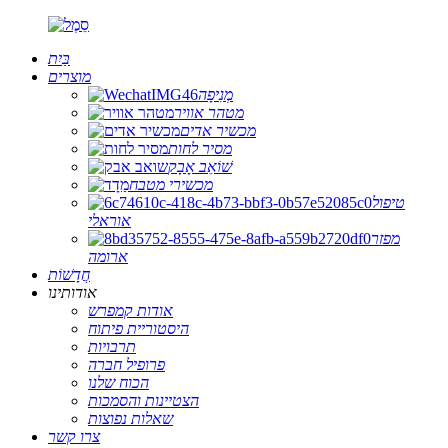
בַּיִת
מוצרים
מְנִיפָה
מטהר אוויר
מכשיר אדים
מסיר לחות
שׁוֹאֵב אָבָק
מכשירי מטבח
טיפול
אוראלי
מפזר
ארומה
חֲדָשׁוֹת
אודותינו
אודות קמפרש
היסטוריית פיתוח
תרבויות
פרופיל חברה
הכוח שלנו
הצטיינות והסמכות
שאלות נפוצות
צרו קשר