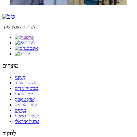
השותף האמין שלך
מוצרים
מְנִיפָה
מטהר אוויר
מכשיר אדים
מסיר לחות
שׁוֹאֵב אָבָק
מפזר ארומה
מְחַמֵם
מכשירי מטבח
טיפול אוראלי
לַחקוֹר