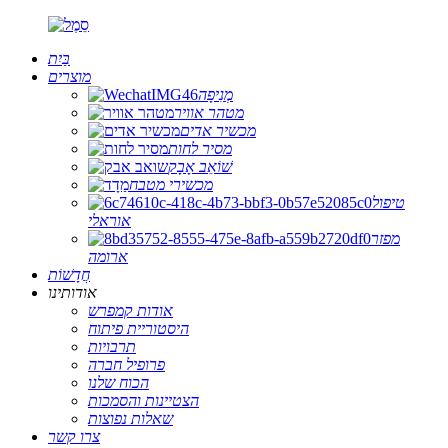
בַּיִת
מוצרים
מְנִיפָה
מטהר אוויר
מכשיר אדים
מסיר לחות
שׁוֹאֵב אָבָק
מכשירי מטבח
טיפול
אוראלי
מפזר
ארומה
חֲדָשׁוֹת
אודותינו
אודות קמפרש
היסטוריית פיתוח
תרבויות
פרופיל חברה
הכוח שלנו
הצטיינות והסמכות
שאלות נפוצות
צרו קשר