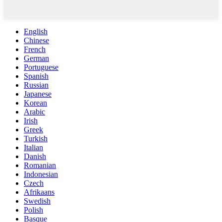
English
Chinese
French
German
Portuguese
Spanish
Russian
Japanese
Korean
Arabic
Irish
Greek
Turkish
Italian
Danish
Romanian
Indonesian
Czech
Afrikaans
Swedish
Polish
Basque