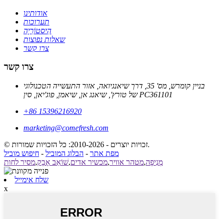
אודותינו
תערוכות
הִיסטוֹרִיָה
שאלות נפוצות
צרו קשר
צרו קשר
בניין קומרש, מס' 35, דרך שיאנגיואה, אזור התעשייה הטכנולוגי
של טורץ', שיאנג אן, שיאמן, פוג'יאן, סין PC361101
+86 15396216920
marketing@comefresh.com
© זכויות יוצרים - 2010-2026: כל הזכויות שמורות.
מפת אתר
-
הבלוג המוביל
-
חיפוש מוביל
מְנִיפָה
,
מטהר אוויר
,
מכשיר אדים
,
שׁוֹאֵב אָבָק
,
מסיר לחות
שלח אימייל
x