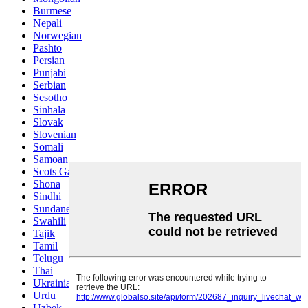
Burmese
Nepali
Norwegian
Pashto
Persian
Punjabi
Serbian
Sesotho
Sinhala
Slovak
Slovenian
Somali
Samoan
Scots Gaelic
Shona
Sindhi
Sundanese
Swahili
Tajik
Tamil
Telugu
Thai
Ukrainian
Urdu
Uzbek