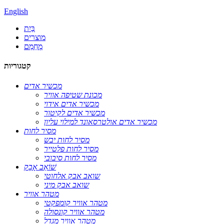
English
בַּיִת
מוצרים
מְחַמֵם
קטגוריות
מכשיר אדים
מכונת שטיפה אוויר
מכשיר אדים אידוי
מכשיר אדים לקיטור
מכשיר אדים אולטרסאונד למילוי עליון
מסיר לחות
מסיר לחות יבש
מסיר לחות פלטייר
מסיר לחות סיבובי
שׁוֹאֵב אָבָק
שואב אבק אלחוטי
שואב אבק מיני
מטהר אוויר
מטהר אוויר קומפקטי
מטהר אוויר קונסולה
מטהר אוויר מגדל