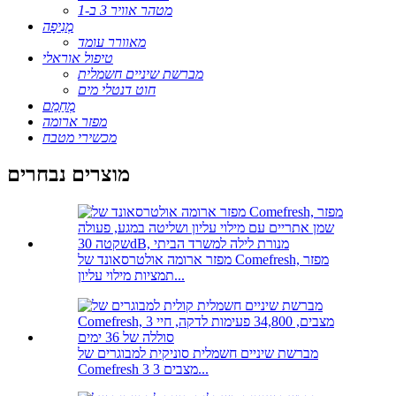
מטהר אוויר 3 ב-1
מְנִיפָה
מאוורר עומד
טיפול אוראלי
מברשת שיניים חשמלית
חוט דנטלי מים
מְחַמֵם
מפזר ארומה
מכשירי מטבח
מוצרים נבחרים
מפזר ארומה אולטרסאונד של Comefresh, מפזר
תמציות מילוי עליון...
מברשת שיניים חשמלית סוניקית למבוגרים של
Comefresh 3 מצבים 3...