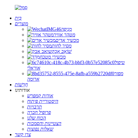
בַּיִת
מוצרים
מְנִיפָה
מטהר אוויר
מכשיר אדים
מסיר לחות
שׁוֹאֵב אָבָק
מכשירי מטבח
טיפול
אוראלי
מפזר
ארומה
חֲדָשׁוֹת
אודותינו
אודות קמפרש
היסטוריית פיתוח
תרבויות
פרופיל חברה
הכוח שלנו
הצטיינות והסמכות
שאלות נפוצות
צרו קשר