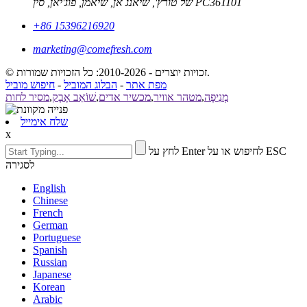
של טורץ', שיאנג אן, שיאמן, פוג'יאן, סין PC361101
+86 15396216920
marketing@comefresh.com
© זכויות יוצרים - 2010-2026: כל הזכויות שמורות.
מפת אתר
-
הבלוג המוביל
-
חיפוש מוביל
מְנִיפָה
,
מטהר אוויר
,
מכשיר אדים
,
שׁוֹאֵב אָבָק
,
מסיר לחות
שלח אימייל
x
לחץ על Enter לחיפוש או על ESC
לסגירה
English
Chinese
French
German
Portuguese
Spanish
Russian
Japanese
Korean
Arabic