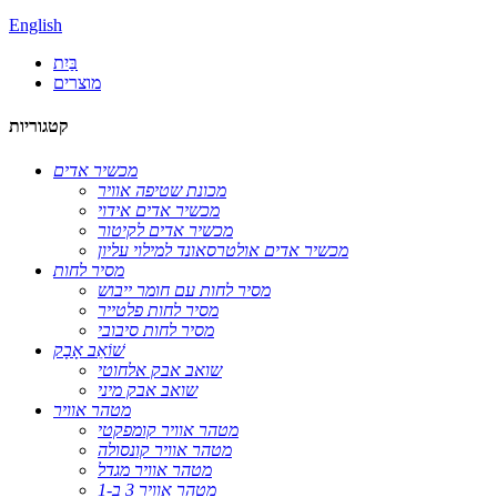
English
בַּיִת
מוצרים
קטגוריות
מכשיר אדים
מכונת שטיפה אוויר
מכשיר אדים אידוי
מכשיר אדים לקיטור
מכשיר אדים אולטרסאונד למילוי עליון
מסיר לחות
מסיר לחות עם חומר ייבוש
מסיר לחות פלטייר
מסיר לחות סיבובי
שׁוֹאֵב אָבָק
שואב אבק אלחוטי
שואב אבק מיני
מטהר אוויר
מטהר אוויר קומפקטי
מטהר אוויר קונסולה
מטהר אוויר מגדל
מטהר אוויר 3 ב-1