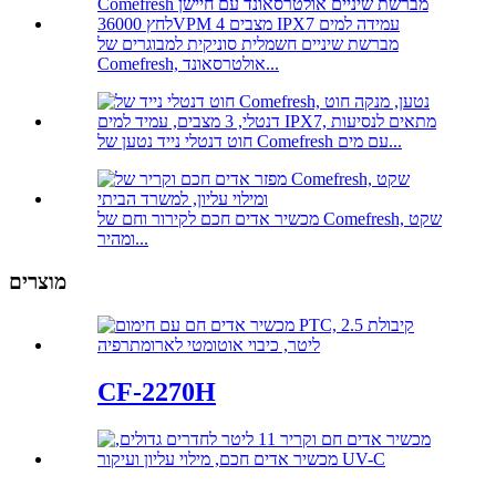
מברשת שיניים חשמלית סוניקית למבוגרים של
Comefresh, אולטרסאונד...
חוט דנטלי נייד נטען של Comefresh עם מים...
מכשיר אדים חכם לקירור וחם של Comefresh, שקט
ומהיר...
מוצרים
CF-2270H