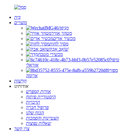
בַּיִת
מוצרים
מְנִיפָה
מטהר אוויר
מכשיר אדים
מסיר לחות
שׁוֹאֵב אָבָק
מכשירי מטבח
טיפול
אוראלי
מפזר
ארומה
חֲדָשׁוֹת
אודותינו
אודות קמפרש
היסטוריית פיתוח
תרבויות
פרופיל חברה
הכוח שלנו
הצטיינות והסמכות
שאלות נפוצות
צרו קשר