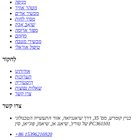
מְנִיפָה
מטהר אוויר
מכשיר אדים
מסיר לחות
שׁוֹאֵב אָבָק
מפזר ארומה
מְחַמֵם
מכשירי מטבח
טיפול אוראלי
לַחקוֹר
אודותינו
תערוכות
הִיסטוֹרִיָה
שאלות נפוצות
צרו קשר
צרו קשר
בניין קומרש, מס' 35, דרך שיאנגיואה, אזור התעשייה הטכנולוגי
של טורץ', שיאנג אן, שיאמן, פוג'יאן, סין PC361101
+86 15396216920