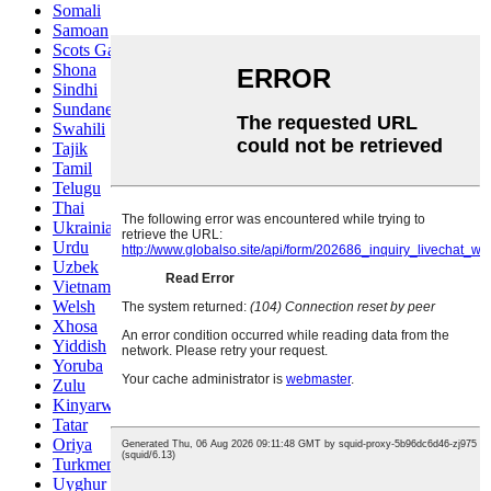
Somali
Samoan
Scots Gaelic
Shona
Sindhi
Sundanese
Swahili
Tajik
Tamil
Telugu
Thai
Ukrainian
Urdu
Uzbek
Vietnamese
Welsh
Xhosa
Yiddish
Yoruba
Zulu
Kinyarwanda
Tatar
Oriya
Turkmen
Uyghur