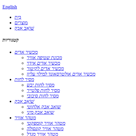
English
בַּיִת
מוצרים
שׁוֹאֵב אָבָק
קטגוריות
מכשיר אדים
מכונת שטיפה אוויר
מכשיר אדים אידוי
מכשיר אדים לקיטור
מכשיר אדים אולטרסאונד למילוי עליון
מסיר לחות
מסיר לחות יבש
מסיר לחות פלטייר
מסיר לחות סיבובי
שׁוֹאֵב אָבָק
שואב אבק אלחוטי
שואב אבק מיני
מטהר אוויר
מטהר אוויר קומפקטי
מטהר אוויר קונסולה
מטהר אוויר מגדל