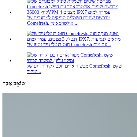
מברשת שיניים חשמלית סוניקית למבוגרים של
Comefresh, אולטרסאונד...
חוט דנטלי נייד נטען של Comefresh עם מים...
מכשיר אדים חכם לקירור וחם של Comefresh, שקט
ומהיר...
שׁוֹאֵב אָבָק