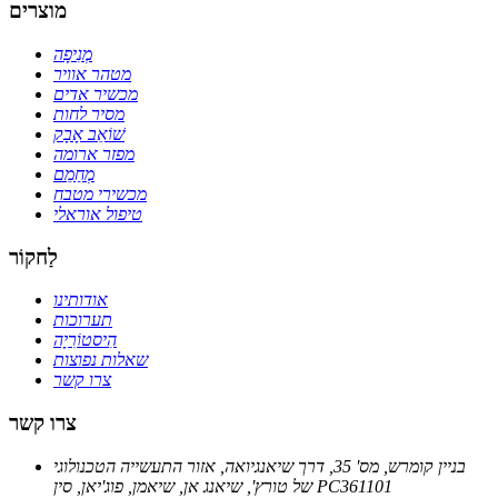
מוצרים
מְנִיפָה
מטהר אוויר
מכשיר אדים
מסיר לחות
שׁוֹאֵב אָבָק
מפזר ארומה
מְחַמֵם
מכשירי מטבח
טיפול אוראלי
לַחקוֹר
אודותינו
תערוכות
הִיסטוֹרִיָה
שאלות נפוצות
צרו קשר
צרו קשר
בניין קומרש, מס' 35, דרך שיאנגיואה, אזור התעשייה הטכנולוגי
של טורץ', שיאנג אן, שיאמן, פוג'יאן, סין PC361101