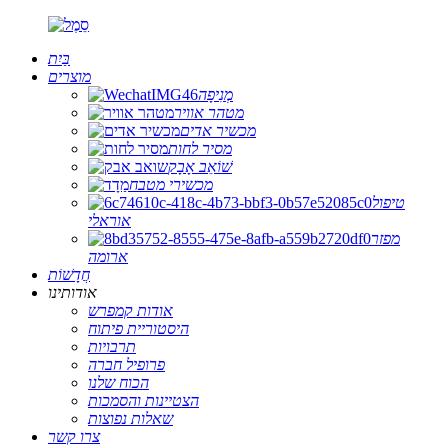
בַּיִת
מוצרים
מְנִיפָה
מטהר אוויר
מכשיר אדים
מסיר לחות
שׁוֹאֵב אָבָק
מכשירי מטבח
טיפול
אוראלי
מפזר
ארומה
חֲדָשׁוֹת
אודותינו
אודות קמפרש
היסטוריית פיתוח
תרבויות
פרופיל חברה
הכוח שלנו
הצטיינות והסמכות
שאלות נפוצות
צרו קשר