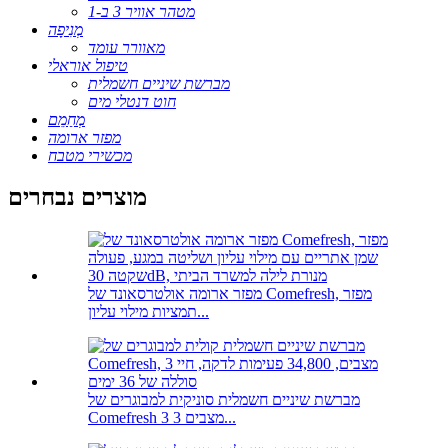
מטהר אוויר 3 ב-1
מְנִיפָה
מאוורר עומד
טיפול אוראלי
מברשת שיניים חשמלית
חוט דנטלי מים
מְחַמֵם
מפזר ארומה
מכשירי מטבח
מוצרים נבחרים
מפזר ארומה אולטרסאונד של Comefresh, מפזר
תמציות מילוי עליון...
מברשת שיניים חשמלית סוניקית למבוגרים של
Comefresh 3 מצבים 3...