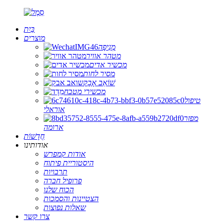
בַּיִת
מוצרים
מְנִיפָה
מטהר אוויר
מכשיר אדים
מסיר לחות
שׁוֹאֵב אָבָק
מכשירי מטבח
טיפול
אוראלי
מפזר
ארומה
חֲדָשׁוֹת
אודותינו
אודות קמפרש
היסטוריית פיתוח
תרבויות
פרופיל חברה
הכוח שלנו
הצטיינות והסמכות
שאלות נפוצות
צרו קשר