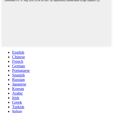
English
Chinese
French
German
Portuguese
Spanish
Russian
Japanese
Korean
Arabic
Irish
Greek
Turkish
Italian