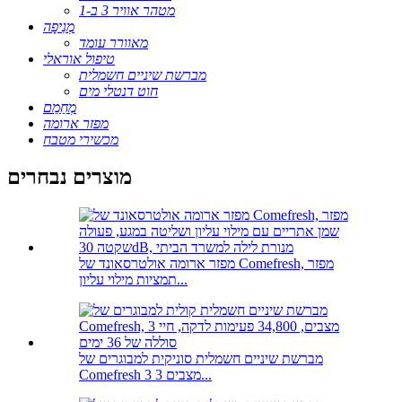
מטהר אוויר 3 ב-1
מְנִיפָה
מאוורר עומד
טיפול אוראלי
מברשת שיניים חשמלית
חוט דנטלי מים
מְחַמֵם
מפזר ארומה
מכשירי מטבח
מוצרים נבחרים
מפזר ארומה אולטרסאונד של Comefresh, מפזר
תמציות מילוי עליון...
מברשת שיניים חשמלית סוניקית למבוגרים של
Comefresh 3 מצבים 3...