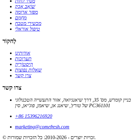
מסיר לחות
שׁוֹאֵב אָבָק
מפזר ארומה
מְחַמֵם
מכשירי מטבח
טיפול אוראלי
לַחקוֹר
אודותינו
תערוכות
הִיסטוֹרִיָה
שאלות נפוצות
צרו קשר
צרו קשר
בניין קומרש, מס' 35, דרך שיאנגיואה, אזור התעשייה הטכנולוגי
של טורץ', שיאנג אן, שיאמן, פוג'יאן, סין PC361101
+86 15396216920
marketing@comefresh.com
© זכויות יוצרים - 2010-2026: כל הזכויות שמורות.