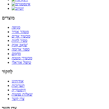
מוצרים
מְנִיפָה
מטהר אוויר
מכשיר אדים
מסיר לחות
שׁוֹאֵב אָבָק
מפזר ארומה
מְחַמֵם
מכשירי מטבח
טיפול אוראלי
לַחקוֹר
אודותינו
תערוכות
הִיסטוֹרִיָה
שאלות נפוצות
צרו קשר
צרו קשר