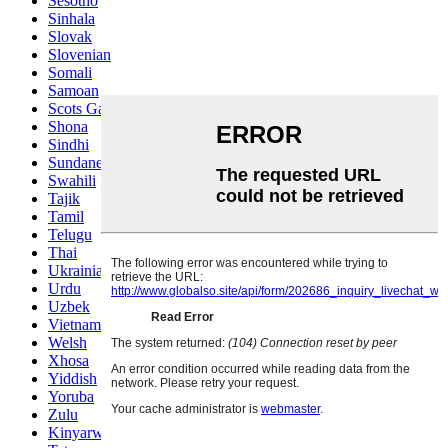
Sesotho
Sinhala
Slovak
Slovenian
Somali
Samoan
Scots Gaelic
Shona
Sindhi
Sundanese
Swahili
Tajik
Tamil
Telugu
Thai
Ukrainian
Urdu
Uzbek
Vietnamese
Welsh
Xhosa
Yiddish
Yoruba
Zulu
Kinyarwanda