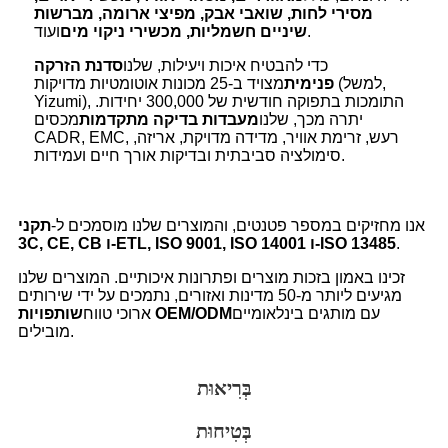
מסירי לחות, שואבי אבק, מפיצי ארומה, מברשות
ועוד.
שיניים חשמליות, מכשירי ניקוי מים
כדי להבטיח איכות ויעילות, שלנו
סדנת הזרקה
פנימית
מצויד ב-25 מכונות אוטומטיות מדויקות (למשל,
Yizumi), התומכות בתפוקה חודשית של 300,000 יחידות.
יתרה מכך, שלנו
מעבדות בדיקה מתקדמות
מכסים
CADR, EMC, רעש, זרימת אוויר, מדידה מדויקת, אריזה,
סימולציה סביבתית ובדיקות אורך חיים ועמידות.
אנו מחזיקים במספר פטנטים, והמוצרים שלנו מוסמכים ל-
תקני
.
3C, CE, CB ו-ETL, ISO 9001, ISO 14001 ו-ISO 13485
זכינו באמון בזכות מוצרים ופתרונות איכותיים. המוצרים שלנו
מגיעים ליותר מ-50 מדינות ואזורים, נתמכים על ידי שירותים
עם מותגים בינלאומיים
שותפויות OEM/ODM
ארוכי טווח
מובילים.
בְּרִיאוּת
בְּטִיחוּת