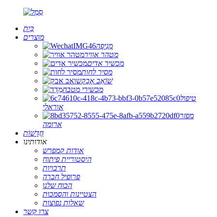
בַּיִת
מוצרים
מְנִיפָה
מטהר אוויר
מכשיר אדים
מסיר לחות
שׁוֹאֵב אָבָק
מכשירי מטבח
טיפול
אוראלי
מפזר
ארומה
חֲדָשׁוֹת
אודותינו
אודות קמפרש
היסטוריית פיתוח
תרבויות
פרופיל חברה
הכוח שלנו
הצטיינות והסמכות
שאלות נפוצות
צרו קשר