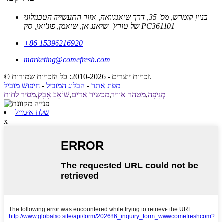
בניין קומרש, מס' 35, דרך שיאנגיואה, אזור התעשייה הטכנולוגי
של טורץ', שיאנג אן, שיאמן, פוג'יאן, סין PC361101
+86 15396216920
marketing@comefresh.com
© זכויות יוצרים - 2010-2026: כל הזכויות שמורות.
מפת אתר
-
הבלוג המוביל
-
חיפוש מוביל
מְנִיפָה
,
מטהר אוויר
,
מכשיר אדים
,
שׁוֹאֵב אָבָק
,
מסיר לחות
שלח אימייל
x