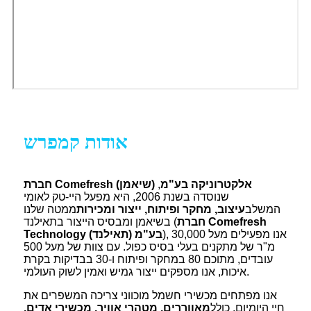
אודות קמפרש
חברת Comefresh (שיאמן) אלקטרוניקה בע"מ
,
שנוסדה בשנת 2006, היא מפעל היי-טק לאומי
המשלב
עיצוב, מחקר ופיתוח, ייצור ומכירות
ממטה שלנו
חברת Comefresh
בשיאמן ומבסיס הייצור בתאילנד (
), אנו מפעילים מעל 30,000
Technology (תאילנד) בע"מ
מ"ר של מתקנים בעלי בסיס כפול. עם צוות של מעל 500
עובדים, מתוכם 80 במחקר ופיתוח ו-30 בבדיקות בקרת
איכות, אנו מספקים ייצור גמיש ואמין לשוק העולמי.
אנו מפתחים מכשירי חשמל מוכווני צריכה המשפרים את
חיי היומיום, כולל
מאווררים, מטהרי אוויר, מכשירי אדים,