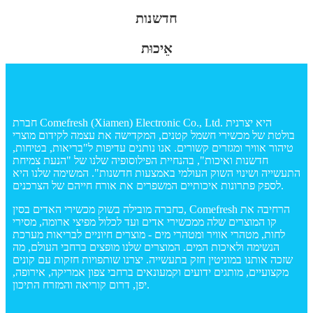
חדשנות
אֵיכוּת
חברת Comefresh (Xiamen) Electronic Co., Ltd. היא יצרנית
בולטת של מכשירי חשמל קטנים, המקדישה את עצמה לקידום מוצרי
טיהור אוויר ומגזרים קשורים. אנו נותנים עדיפות ל"בריאות, בטיחות,
חדשנות ואיכות", בהנחיית הפילוסופיה שלנו של "הנעת צמיחת
התעשייה ושינוי השוק העולמי באמצעות חדשנות". המשימה שלנו היא
לספק פתרונות איכותיים המשפרים את אורח חייהם של הצרכנים.
כחברה מובילה בשוק מכשירי האדים בסין, Comefresh הרחיבה את
קו המוצרים שלה ממכשירי אדים ועד לכלול מפיצי ארומה, מסירי
לחות, מטהרי אוויר ומטהרי מים - מוצרים חיוניים לבריאות מערכת
הנשימה ולאיכות המים. המוצרים שלנו מופצים ברחבי העולם, מה
שזכה אותנו במוניטין חזק בתעשייה. יצרנו שותפויות חזקות עם קונים
מקצועיים, מותגים ידועים וקמעונאים ברחבי צפון אמריקה, אירופה,
יפן, דרום קוריאה והמזרח התיכון.