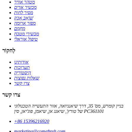
מטהר אוויר
מכשיר אדים
מסיר לחות
שׁוֹאֵב אָבָק
מפזר ארומה
מְחַמֵם
מכשירי מטבח
טיפול אוראלי
לַחקוֹר
אודותינו
תערוכות
הִיסטוֹרִיָה
שאלות נפוצות
צרו קשר
צרו קשר
בניין קומרש, מס' 35, דרך שיאנגיואה, אזור התעשייה הטכנולוגי
של טורץ', שיאנג אן, שיאמן, פוג'יאן, סין PC361101
+86 15396216920
marketing@comefresh.com