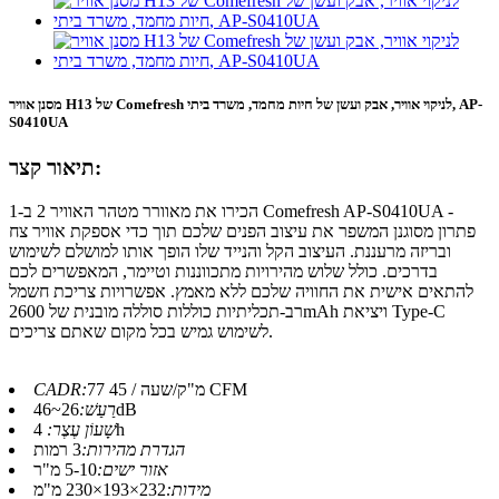
מסנן אוויר H13 של Comefresh לניקוי אוויר, אבק ועשן של חיות מחמד, משרד ביתי, AP-
S0410UA
תיאור קצר:
הכירו את מאוורר מטהר האוויר 2 ב-1 Comefresh AP-S0410UA -
פתרון מסוגנן המשפר את עיצוב הפנים שלכם תוך כדי אספקת אוויר צח
ובריזה מרעננת. העיצוב הקל והנייד שלו הופך אותו למושלם לשימוש
בדרכים. כולל שלוש מהירויות מתכווננות וטיימר, המאפשרים לכם
להתאים אישית את החוויה שלכם ללא מאמץ. אפשרויות צריכת חשמל
רב-תכליתיות כוללות סוללה מובנית של 2600mAh ויציאת Type-C
לשימוש גמיש בכל מקום שאתם צריכים.
77 מ"ק/שעה / 45 CFM
CADR:
26~46dB
רַעַשׁ:
4h
שָׁעוֹן עֶצֶר:
הגדרת מהירות:
3 רמות
אזור ישים:
5-10 מ"ר
מידות:
232×193×230 מ"מ