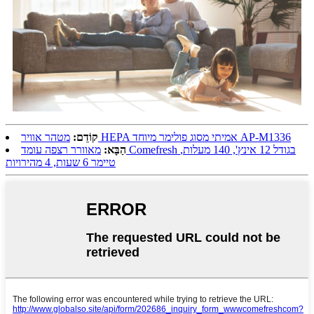
מטהר אוויר HEPA אמיתי מסוג פולימר מיוחד AP-M1336
קוֹדֵם:
הַבָּא:
מאוורר רצפה עומד Comefresh בגודל 12 אינץ', 140 מעלות,
טיימר 6 שעות, 4 מהירויות