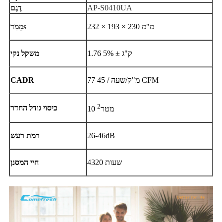
AP-S0410UA
דֶגֶם
232 × 193 × 230 מ"מ
s
מֵמַד
1.76 ק"ג ± 5%
משקל נקי
77 מ"ק/שעה / 45 CFM
CADR
2
כיסוי גודל החדר
10 מטר
26-46dB
רמת רעש
4320 שעות
חיי המסנן