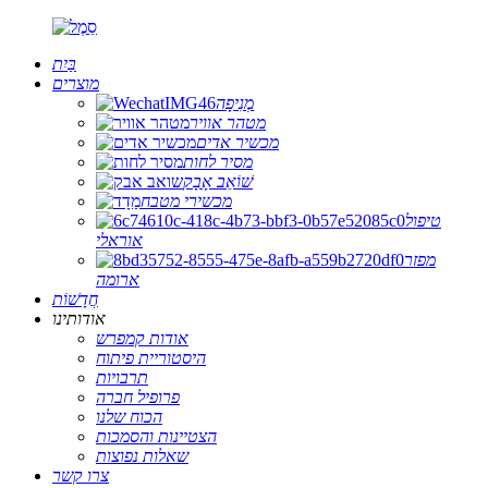
בַּיִת
מוצרים
מְנִיפָה
מטהר אוויר
מכשיר אדים
מסיר לחות
שׁוֹאֵב אָבָק
מכשירי מטבח
טיפול
אוראלי
מפזר
ארומה
חֲדָשׁוֹת
אודותינו
אודות קמפרש
היסטוריית פיתוח
תרבויות
פרופיל חברה
הכוח שלנו
הצטיינות והסמכות
שאלות נפוצות
צרו קשר