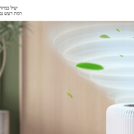
מנוע BLDC י
רמת רעש נמוכ