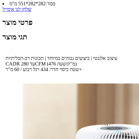
מֵמַד:
282*282*551 מ"מ
שלחו לנו אימייל
פרטי מוצר
תגי מוצר
עיצוב אלגנטי | ביצועים גבוהים במיוחד | תכונות רב-תכליתיות
CADR עד 280CFM (476 מ"ק/שעה)
שטח כיסוי חדר: 434 רגל רבוע / 60 מ"ר+