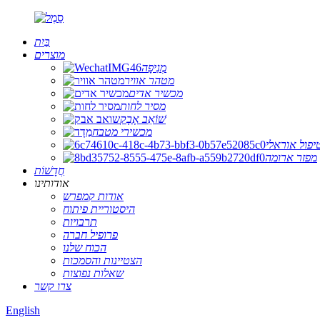
בַּיִת
מוצרים
מְנִיפָה
מטהר אוויר
מכשיר אדים
מסיר לחות
שׁוֹאֵב אָבָק
מכשירי מטבח
יפול אוראלי
מפזר ארומה
חֲדָשׁוֹת
אודותינו
אודות קמפרש
היסטוריית פיתוח
תרבויות
פרופיל חברה
הכוח שלנו
הצטיינות והסמכות
שאלות נפוצות
צרו קשר
English