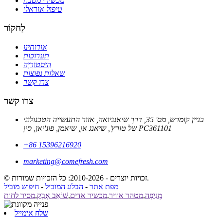
מכשירי מטבח
טיפול אוראלי
לַחקוֹר
אודותינו
תערוכות
הִיסטוֹרִיָה
שאלות נפוצות
צרו קשר
צרו קשר
בניין קומרש, מס' 35, דרך שיאנגיואה, אזור התעשייה הטכנולוגי
של טורץ', שיאנג אן, שיאמן, פוג'יאן, סין PC361101
+86 15396216920
marketing@comefresh.com
© זכויות יוצרים - 2010-2026: כל הזכויות שמורות.
מפת אתר
-
הבלוג המוביל
-
חיפוש מוביל
מְנִיפָה
,
מטהר אוויר
,
מכשיר אדים
,
שׁוֹאֵב אָבָק
,
מסיר לחות
שלח אימייל