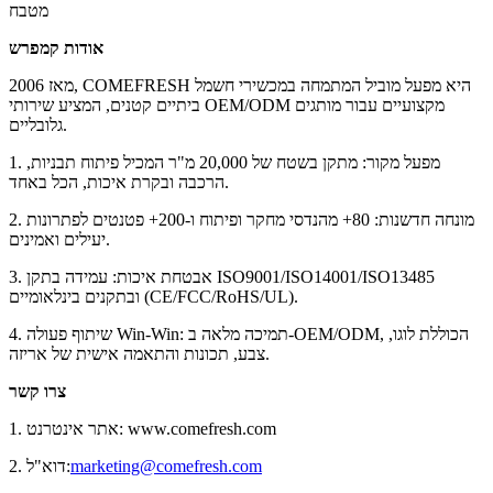
מטבח
אודות קמפרש
מאז 2006, COMEFRESH היא מפעל מוביל המתמחה במכשירי חשמל
ביתיים קטנים, המציע שירותי OEM/ODM מקצועיים עבור מותגים
גלובליים.
1. מפעל מקור: מתקן בשטח של 20,000 מ"ר המכיל פיתוח תבניות,
הרכבה ובקרת איכות, הכל באחד.
2. מונחה חדשנות: 80+ מהנדסי מחקר ופיתוח ו-200+ פטנטים לפתרונות
יעילים ואמינים.
3. אבטחת איכות: עמידה בתקן ISO9001/ISO14001/ISO13485
ובתקנים בינלאומיים (CE/FCC/RoHS/UL).
4. שיתוף פעולה Win-Win: תמיכה מלאה ב-OEM/ODM, הכוללת לוגו,
צבע, תכונות והתאמה אישית של אריזה.
צרו קשר
1. אתר אינטרנט: www.comefresh.com
marketing@comefresh.com
2. דוא"ל: