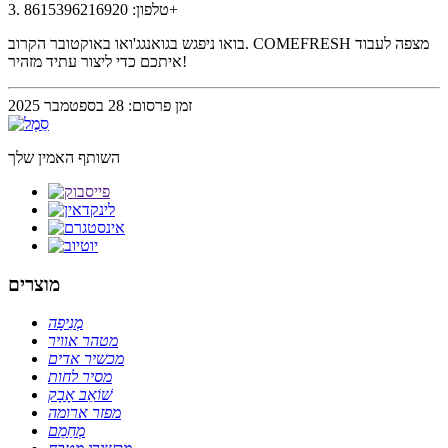
3. טלפון: 8615396216920+
בואו ניפגש בגואנגג'ואו באוקטובר הקרוב. COMEFRESH מצפה לעבוד
איתכם כדי ליצור עתיד מזהיר!
זמן פרסום: 28 בספטמבר 2025
השותף האמין שלך
מוצרים
מְנִיפָה
מטהר אוויר
מכשיר אדים
מסיר לחות
שׁוֹאֵב אָבָק
מפזר ארומה
מְחַמֵם