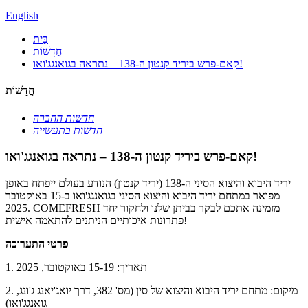
English
בַּיִת
חֲדָשׁוֹת
קאם-פרש ביריד קנטון ה-138 – נתראה בגואנגג'ואו!
חֲדָשׁוֹת
חדשות החברה
חדשות בתעשייה
קאם-פרש ביריד קנטון ה-138 – נתראה בגואנגג'ואו!
יריד היבוא והיצוא הסיני ה-138 (יריד קנטון) הנודע בעולם ייפתח באופן
מפואר במתחם יריד היבוא והיצוא הסיני בגואנגג'ואו ב-15 באוקטובר
2025. COMEFRESH מזמינה אתכם לבקר בביתן שלנו ולחקור יחד
פתרונות איכותיים הניתנים להתאמה אישית!
פרטי התערוכה
1. תאריך: 15-19 באוקטובר, 2025
2. מיקום: מתחם יריד היבוא והיצוא של סין (מס' 382, ​​דרך יואג'יאנג ג'ונג,
גואנגג'ואו)