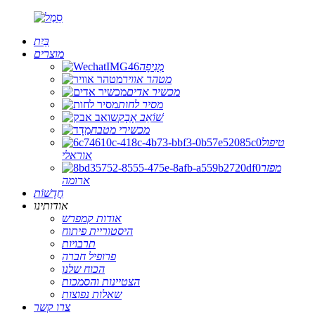
בַּיִת
מוצרים
מְנִיפָה
מטהר אוויר
מכשיר אדים
מסיר לחות
שׁוֹאֵב אָבָק
מכשירי מטבח
טיפול
אוראלי
מפזר
ארומה
חֲדָשׁוֹת
אודותינו
אודות קמפרש
היסטוריית פיתוח
תרבויות
פרופיל חברה
הכוח שלנו
הצטיינות והסמכות
שאלות נפוצות
צרו קשר