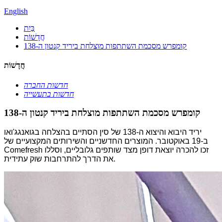
English
בַּיִת
חֲדָשׁוֹת
קומפרש מסכמת השתתפות מוצלחת ביריד קנטון ה-138
חֲדָשׁוֹת
חדשות החברה
חדשות בתעשייה
קומפרש מסכמת השתתפות מוצלחת ביריד קנטון ה-138
יריד היבוא והיצוא ה-138 של סין הסתיים בהצלחה בגואנגג'ואו
ב-19 באוקטובר. המוצרים החדשניים והשירותים המקצועיים של
Comefresh זכו להכרה יוצאת דופן מצד שותפים גלובליים, וסללו
את הדרך להתרחבות שוק עתידית.