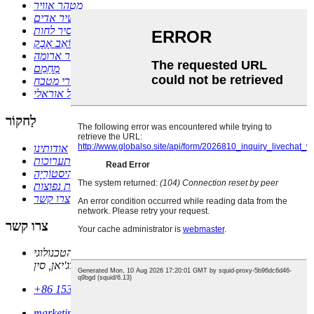
מטהר אוויר
מכשיר אדים
מסיר לחות
שׁוֹאֵב אָבָק
מפזר ארומה
מְחַמֵם
מכשירי מטבח
טיפול אוראלי
לַחקוֹר
אודותינו
תערוכות
הִיסטוֹרִיָה
שאלות נפוצות
צרו קשר
צרו קשר
בניין קומרש, מס' 35, דרך שיאנגיואה, אזור התעשייה הטכנולוגי
של טורץ', שיאנג אן, שיאמן, פוג'יאן, סין PC361101
+86 15396216920
marketing@comefresh.com