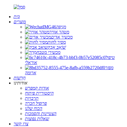
בַּיִת
מוצרים
מְנִיפָה
מטהר אוויר
מכשיר אדים
מסיר לחות
שׁוֹאֵב אָבָק
מכשירי מטבח
טיפול
אוראלי
מפזר
ארומה
חֲדָשׁוֹת
אודותינו
אודות קמפרש
היסטוריית פיתוח
תרבויות
פרופיל חברה
הכוח שלנו
הצטיינות והסמכות
שאלות נפוצות
צרו קשר