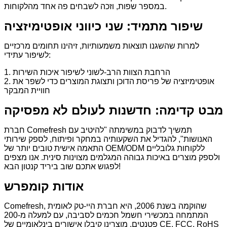
במספר שפות, וזכה לשבחים פה אחד מהלקוחות.
שיפור מתמיד: שני כיווני אופטימיזציה
למרות שהשגנו תוצאות משמעותיות, זיהינו תחומים מרכזיים
לשיפור עתידי:
1. הרחבת הצוות הרב-לשוני לשיפור איכות השירות
2. אופטימיזציה של פריסת הדוכן ותצוגת המוצרים כדי לשפר את
חוויית המבקר
מבט קדימה: חדשנות לעולם לא מפסיקה
חברת Comefresh תמשיך לדבוק במשימתה "להיטיב עם
האנושות", להגדיל את השקעותיה במחקר ופיתוח, לספק שירותי
התאמה אישית טובים יותר של OEM/ODM ללקוחות גלובליים
ולספק מוצרים באיכות גבוהה המגלמים מצוינות סינית. אנו מצפים
לפגוש אתכם שוב ביריד קנטון הבא!
אודות קומפרש
Comefresh, שהוקמה בשנת 2006, היא חברת היי-טק לאומית
המתמחה במכשירי חשמל חכמים לסביבה, עם למעלה מ-200
פטנטים. מוצרינו קיבלו אישורים בינלאומיים של CE, FCC, RoHS