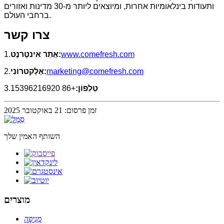
ותעודות בינלאומיות אחרות, ומיוצאים ליותר מ-30 מדינות ואזורים
ברחבי העולם.
צרו קשר
www.comefresh.com
אֲתַר אִינטֶרנֶט:
1.
marketing@comefresh.com
אֶלֶקטרוֹנִי:
2.
טֵלֵפוֹן:
+86 15396216920
3.
זמן פרסום: 21 באוקטובר 2025
השותף האמין שלך
מוצרים
מְנִיפָה