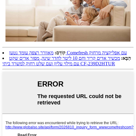
מאוורר רצפה עומד נטען Comefresh עם אפליקציה מרחוק
קוֹדֵם:
הַבָּא:
מכשיר אדים קריר וחם 10 ליטר לחדר שינה, מפזר אדים שקט
עם מילוי עליון ועם שלט רחוק למשרד ביתי CF-239D2HTUR