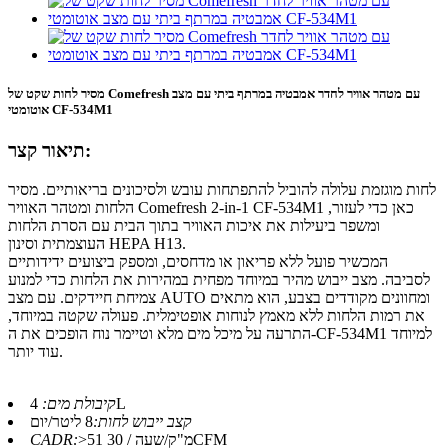
מסיר לחות שקט של Comefresh עם מטהר אוויר לחדר אמבטיה במרתף ביתי עם מצב
אוטומטי CF-534M1
תיאור קצר:
לחות מוגזמת עלולה להוביל להתפתחות עובש ולסיכונים בריאותיים. מסיר
הלחות ומטהר האוויר Comefresh 2-in-1 CF-534M1 כאן כדי לעזור,
ומשפר ביעילות את איכות האוויר בתוך הבית עם הסרת הלחות
העוצמתית וסינון HEPA H13.
המכשיר פועל ללא פריאון או מדחסים, ומספק ביצועים ידידותיים
לסביבה. מצב ייבוש מהיר במיוחד מפחית במהירות את הלחות כדי למנוע
צמיחת חיידקים. עם מצב AUTO ומחוונים מקודדים בצבע, הוא מתאים
את רמות הלחות ללא מאמץ לנוחות אופטימלית. פעולה שקטה במיוחד,
התרעה על מיכל מים מלא וטיימר נוח הופכים את ה-CF-534M1 למיוחד
עוד יותר.
4L
קיבולת מים:
קצב ייבוש לחות:
8 ליטר/יום
>51 מ"ק/שעה / 30CFM
CADR: