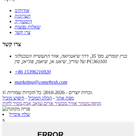
אודותינו
תערוכות
הִיסטוֹרִיָה
שאלות נפוצות
צרו קשר
צרו קשר
בניין קומרש, מס' 35, דרך שיאנגיואה, אזור התעשייה הטכנולוגי
של טורץ', שיאנג אן, שיאמן, פוג'יאן, סין PC361101
+86 15396216920
marketing@comefresh.com
© זכויות יוצרים - 2010-2026: כל הזכויות שמורות.
מפת אתר
-
הבלוג המוביל
-
חיפוש מוביל
מְנִיפָה
,
מטהר אוויר
,
מכשיר אדים
,
שׁוֹאֵב אָבָק
,
מסיר לחות
שלח אימייל
x