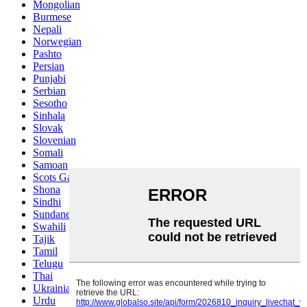
Mongolian
Burmese
Nepali
Norwegian
Pashto
Persian
Punjabi
Serbian
Sesotho
Sinhala
Slovak
Slovenian
Somali
Samoan
Scots Gaelic
Shona
Sindhi
Sundanese
Swahili
Tajik
Tamil
Telugu
Thai
Ukrainian
Urdu