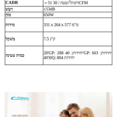
3
CADR
/שעה / 30CFM
51 דקות
＞
≤53dB
רַעַשׁ
650W
כּוֹחַ
331 x 264 x 577 מ"מ
מידות
7.5 ק"ג
מִשׁקָל
20'GP: 288 יחידות; 40'GP: 603 יחידות;
כמות טעינה
40'HQ: 804 יחידות