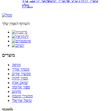
מסיר לחות מיני פלטייר קומפקטי לרכב, בתי
מלון...
השותף האמין שלך
מוצרים
מְנִיפָה
מטהר אוויר
מכשיר אדים
מסיר לחות
שׁוֹאֵב אָבָק
מפזר ארומה
מְחַמֵם
מכשירי מטבח
טיפול אוראלי
לַחקוֹר