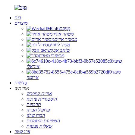
בַּיִת
מוצרים
מְנִיפָה
מטהר אוויר
מכשיר אדים
מסיר לחות
שׁוֹאֵב אָבָק
מכשירי מטבח
טיפול
אוראלי
מפזר
ארומה
חֲדָשׁוֹת
אודותינו
אודות קמפרש
היסטוריית פיתוח
תרבויות
פרופיל חברה
הכוח שלנו
הצטיינות והסמכות
שאלות נפוצות
צרו קשר