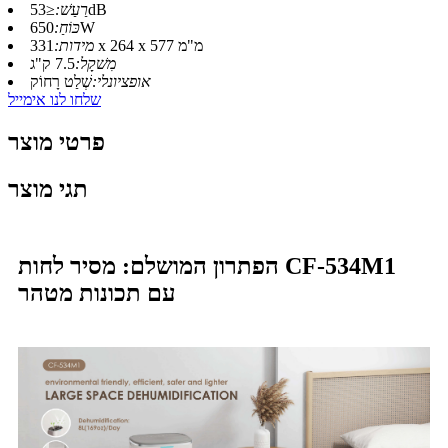
≤53dB
רַעַשׁ:
650W
כּוֹחַ:
331 x 264 x 577 מ"מ
מידות:
מִשׁקָל:
7.5 ק"ג
אופציונלי:
שְׁלַט רָחוֹק
שלחו לנו אימייל
פרטי מוצר
תגי מוצר
הפתרון המושלם: מסיר לחות CF-534M1
עם תכונות מטהר