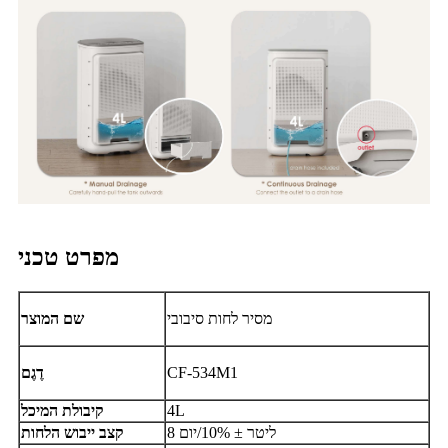
מפרט טכני
מסיר לחות סיבובי
שם המוצר
CF-534M1
דֶגֶם
4L
קיבולת המיכל
8 ליטר ± 10%/יום
קצב ייבוש הלחות