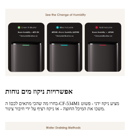
אפשרויות ניקוז מים נוחות
בחרו מה שהכי מתאים לכם! ה-CF-534M1 מציע ניקוז ידני - פשוט
משכו את המיכל החוצה - או ניקוז רציף על ידי חיבור צינור.