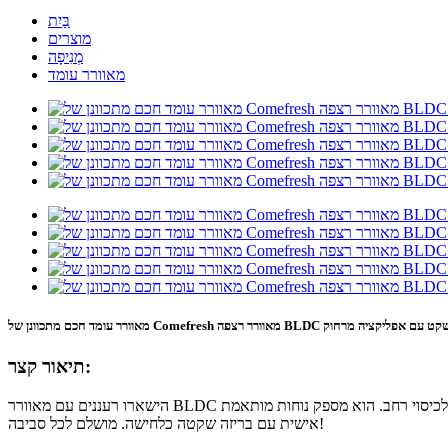
בַּיִת
מוצרים
מְנִיפָה
מאוורר עומד
וורר עומד חכם מתכוונן של Comefresh מאוורר רצפה BLDC שקט עם אפליקציה מרחוק
תיאור קצר:
הישארו רעננים עם מאוורר BLDC החכם והאלגנטי שלנו. שלטו בו ללא מאמץ באמצעות שלט רחוק, אפליקציה או לוח מגע דיגיטלי עם תצוגה דיגיטלית, ותיהנו מתנודה של 150 מעלות לכיסוי רחב. הוא מספק נוחות מותאמת
אישית עם בריזה שקטה כלחישה. מושלם לכל סביבה!