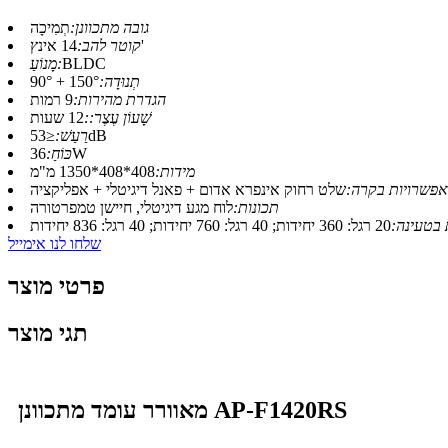
גובה מתכוונן:
תְמִיכָה
14 אינץ'
קוטר להב:
BLDC
מָנוֹעַ:
תְנוּדָה:
150° + 90°
הגדרת מהירות:
9 רמות
שָׁעוֹן עֶצֶר::
12 שעות
≤53dB
רַעַשׁ:
36W
כּוֹחַ:
מידות:
408*408*1350 מ"מ
אפשרויות בקרה:
שלט רחוק אינפרא אדום + פאנל דיגיטלי + אפליקציה
תכונות:
לוח מגע דיגיטלי, חיישן טמפרטורה
 בטעינה:
20 רגל: 360 יחידות; 40 רגל: 760 יחידות; 40 רגל: 836 יחידות
שלחו לנו אימייל
פרטי מוצר
תגי מוצר
מאוורר עומד מתכוונן AP-F1420RS