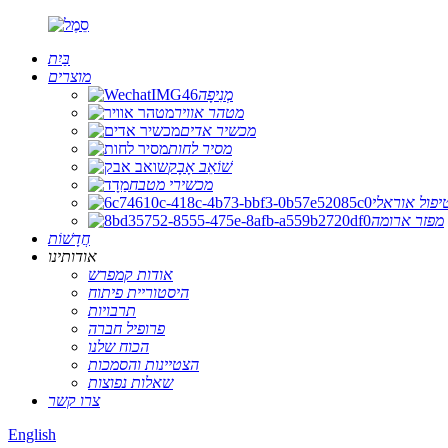
בַּיִת
מוצרים
מְנִיפָה
מטהר אוויר
מכשיר אדים
מסיר לחות
שׁוֹאֵב אָבָק
מכשירי מטבח
יפול אוראלי
מפזר ארומה
חֲדָשׁוֹת
אודותינו
אודות קמפרש
היסטוריית פיתוח
תרבויות
פרופיל חברה
הכוח שלנו
הצטיינות והסמכות
שאלות נפוצות
צרו קשר
English